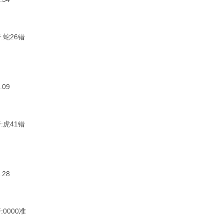
:蛇26错
.09
:虎41错
.28
0000准