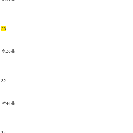
.
28
:兔28准
.32
:猪44准
.34