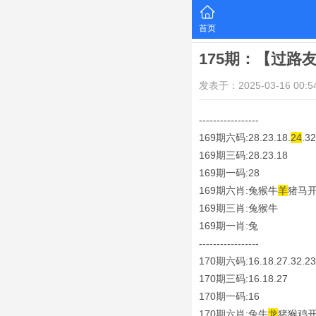
首页
175期：【过路
发表于：2025-03-16 00:54
-----------------
169期六码:28.23.18.
24
.32
169期三码:
28.23.18
169期一码:28
169期六肖:
兔猴牛
羊
猪马
开
169期三肖:
兔猴牛
169期一肖:兔
-----------------
170期六码:16.18.27.32.23
170
期三码:
16.18.27
170
期一码:16
170
期六肖:兔牛
龙
猪猴鸡开