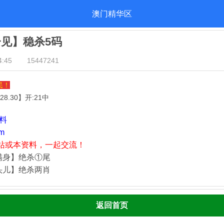
澳门精华区
一见】稳杀5码
:45
15447241
民！
.28.30
】开:21中
资料
m
站或本资料，一起交流！
满身】绝杀①尾
头儿】绝杀两肖
返回首页