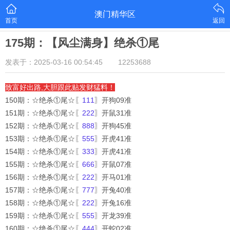
澳门精华区
首页
返回
175期：【风尘满身】绝杀①尾
发表于：2025-03-16 00:54:45
12253688
致富好出路,大胆跟此贴发财猛料！
150期：☆绝杀①尾☆〖
111
〗开狗09准
151期：☆绝杀①尾☆〖
222
〗开鼠31准
152期：☆绝杀①尾☆〖
888
〗开狗45准
153期：☆绝杀①尾☆〖
555
〗开虎41准
154期：☆绝杀①尾☆〖
333
〗开虎41准
155期：☆绝杀①尾☆〖
666
〗开鼠07准
156期：☆绝杀①尾☆〖
222
〗开马01准
157期：☆绝杀①尾☆〖
777
〗开兔40准
158期：☆绝杀①尾☆〖
222
〗开兔16准
159期：☆绝杀①尾☆〖
555
〗开龙39准
160期：☆绝杀①尾☆〖
444
〗开蛇02准