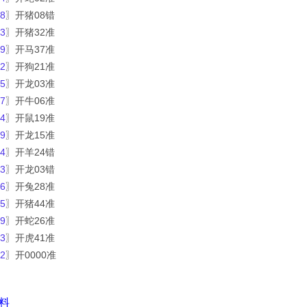
8
〗开猪08错
3
〗开猪32准
9
〗开马37准
2
〗开狗21准
5
〗开龙03准
7
〗开牛06准
4
〗开鼠19准
9
〗开龙15准
4
〗开羊24错
3
〗开龙03错
6
〗开兔28准
5
〗开猪44准
9
〗开蛇26准
3
〗开虎41准
2
〗开0000准
资料