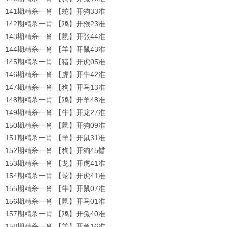
141期精杀一肖 【蛇】开狗33准
142期精杀一肖 【鸡】开猴23准
143期精杀一肖 【鼠】开张44准
144期精杀一肖 【羊】开鼠43准
145期精杀一肖 【猪】开虎05准
146期精杀一肖 【虎】开牛42准
147期精杀一肖 【狗】开马13准
148期精杀一肖 【鸡】开羊48准
149期精杀一肖 【牛】开龙27准
150期精杀一肖 【鼠】开狗09准
151期精杀一肖 【羊】开鼠31准
152期精杀一肖 【狗】开狗45错
153期精杀一肖 【龙】开虎41准
154期精杀一肖 【蛇】开虎41准
155期精杀一肖 【牛】开鼠07准
156期精杀一肖 【鼠】开马01准
157期精杀一肖 【鸡】开兔40准
158期精杀一肖 【羊】开兔16准