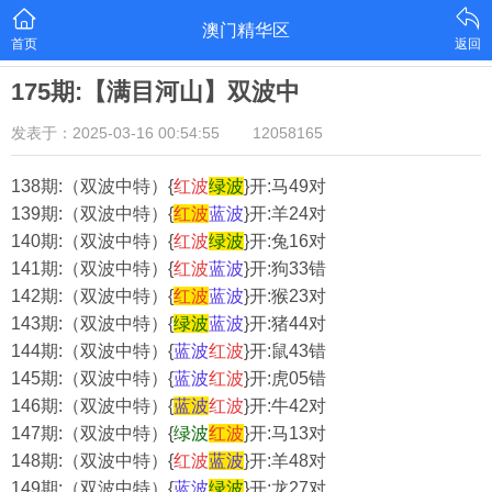
澳门精华区
首页
返回
175期:【满目河山】双波中
发表于：2025-03-16 00:54:55
12058165
138期:（双波中特）{
红
波
绿
波
}开:马49对
139期:（双波中特）{
红
波
蓝
波
}开:羊24对
140期:（双波中特）{
红
波
绿
波
}开:兔16对
141期:（双波中特）{
红
波
蓝
波
}开:狗33错
142期:（双波中特）{
红
波
蓝
波
}开:猴23对
143期:（双波中特）{
绿
波
蓝
波
}开:猪44对
144期:（双波中特）{
蓝
波
红
波
}开:鼠43错
145期:（双波中特）{
蓝
波
红
波
}开:虎05错
146期:（双波中特）{
蓝
波
红
波
}开:牛42对
147期:（双波中特）{
绿
波
红
波
}开:马13对
148期:（双波中特）{
红
波
蓝
波
}开:羊48对
149期:（双波中特）{
蓝
波
绿
波
}开:龙27对