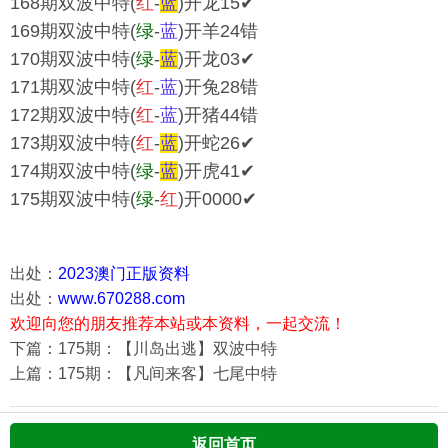
168期双波中特(
红
-
蓝
)开龙15✔
169期双波中特(
绿
-
蓝
)开羊24错
170期双波中特(
绿
-
蓝
)开龙03✔
171期双波中特(
红
-
蓝
)开兔28错
172期双波中特(
红
-
蓝
)开猪44错
173期双波中特(
红
-
蓝
)开蛇26✔
174期双波中特(
绿
-
蓝
)开虎41✔
175期双波中特(
绿
-
红
)开0000✔
出处：
2023澳门正版资料
出处：
www.670288.com
欢迎向您的朋友推荐本站或本资料，一起交流！
下篇：175期：【川岛出逃】双波中特
上篇：175期：【凡间来客】七尾中特
返回首页