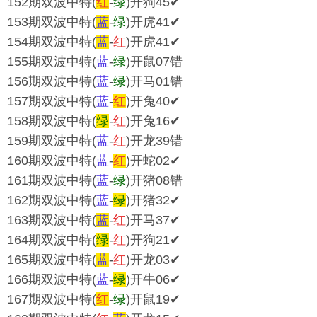
152期双波中特(
红
-
绿
)开狗45✔
153期双波中特(
蓝
-
绿
)开虎41✔
154期双波中特(
蓝
-
红
)开虎41✔
155期双波中特(
蓝
-
绿
)开鼠07错
156期双波中特(
蓝
-
绿
)开马01错
157期双波中特(
蓝
-
红
)开兔40✔
158期双波中特(
绿
-
红
)开兔16✔
159期双波中特(
蓝
-
红
)开龙39错
160期双波中特(
蓝
-
红
)开蛇02✔
161期双波中特(
蓝
-
绿
)开猪08错
162期双波中特(
蓝
-
绿
)开猪32✔
163期双波中特(
蓝
-
红
)开马37✔
164期双波中特(
绿
-
红
)开狗21✔
165期双波中特(
蓝
-
红
)开龙03✔
166期双波中特(
蓝
-
绿
)开牛06✔
167期双波中特(
红
-
绿
)开鼠19✔