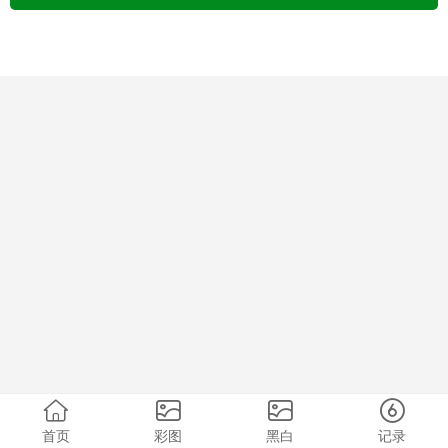
首页
彩图
黑白
记录