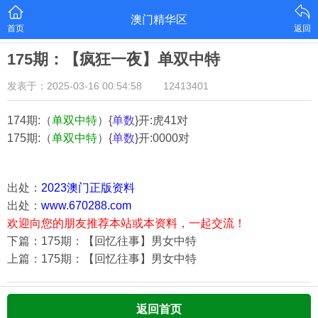
澳门精华区
首页
返回
175期：【疯狂一夜】单双中特
发表于：2025-03-16 00:54:58
12413401
174期:（
单双中特
）{
单数
}开:虎41对
175期:（
单双中特
）{
单数
}开:0000对
出处：
2023澳门正版资料
出处：
www.670288.com
欢迎向您的朋友推荐本站或本资料，一起交流！
下篇：175期：【回忆往事】男女中特
上篇：175期：【回忆往事】男女中特
返回首页