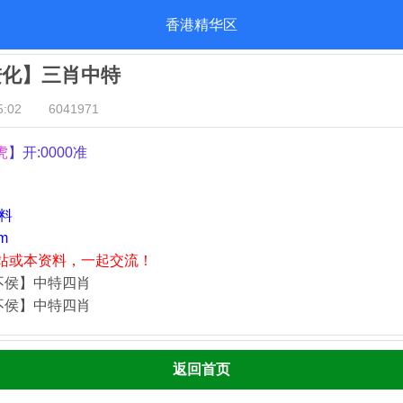
香港精华区
进化】三肖中特
:02
6041971
虎
】开:0000准
资料
m
站或本资料，一起交流！
不侯】中特四肖
不侯】中特四肖
返回首页