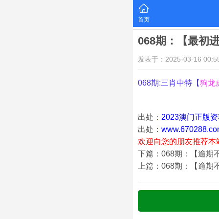
首页
068期：【最初
发表于：2025-03-16 00:55
068期:三肖中特【
狗龙
出处：
2023澳门正版
出处：
www.670288.co
欢迎向您的朋友推荐本
下篇：068期：【逾期
上篇：068期：【逾期