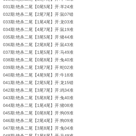
031期:绝杀二尾【0尾5
尾】开:羊24准
032期:绝杀二尾【2尾7
尾】开:鼠07错
033期:绝杀二尾【1尾4
尾】开:龙03准
034期:绝杀二尾【4尾7
尾】开:鼠19准
035期:绝杀二尾【3尾5
尾】开:猪44准
036期:绝杀二尾【2尾8
尾】开:鼠43准
037期:绝杀二尾【1尾5
尾】开:马49准
038期:绝杀二尾【0尾8
尾】开:兔40准
039期:绝杀二尾【3尾7
尾】开:蛇02准
040期:绝杀二尾【4尾9
尾】开:牛18准
041期:绝杀二尾【2尾5
尾】开:龙15错
042期:绝杀二尾【3尾7
尾】开:鸡34准
043期:绝杀二尾【5尾8
尾】开:兔40准
044期:绝杀二尾【1尾4
尾】开:猪08准
045期:绝杀二尾【0尾8
尾】开:狗09准
046期:绝杀二尾【2尾4
尾】开:狗09准
047期:绝杀二尾【3尾8
尾】开:兔04准
048期:绝杀二尾【1尾6
尾】开:马49准