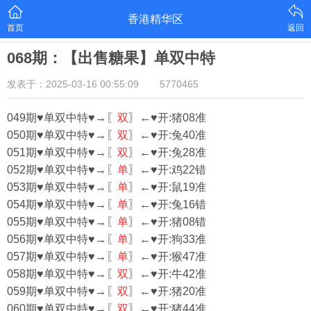
香港精华区
首页
返回
068期：【出售糖果】单双中特
发表于：2025-03-16 00:55:09
5770465
049期♥单双中特♥→〖
双
〗←♥开:猪08准
050期♥单双中特♥→〖
双
〗←♥开:兔40准
051期♥单双中特♥→〖
双
〗←♥开:兔28准
052期♥单双中特♥→〖
单
〗←♥开:鸡22错
053期♥单双中特♥→〖
单
〗←♥开:鼠19准
054期♥单双中特♥→〖
单
〗←♥开:兔16错
055期♥单双中特♥→〖
单
〗←♥开:猪08错
056期♥单双中特♥→〖
单
〗←♥开:狗33准
057期♥单双中特♥→〖
单
〗←♥开:猴47准
058期♥单双中特♥→〖
双
〗←♥开:牛42准
059期♥单双中特♥→〖
双
〗←♥开:猪20准
060期♥单双中特♥→〖
双
〗←♥开:猪44准