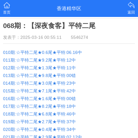
香港精华区
首页
返回
068期：【深夜食客】平特二尾
发表于：2025-03-16 00:55:11
5546274
010期:☆平特二尾★0.6尾★平特:06.16中
011期:☆平特二尾★9.2尾★平特:12中
012期:☆平特二尾★1.3尾★平特:11中
013期:☆平特二尾★9.8尾★平特:00错
014期:☆平特二尾★3.0尾★平特:23中
015期:☆平特二尾★7.1尾★平特:42中
016期:☆平特二尾★1.6尾★平特:00错
017期:☆平特二尾★8.2尾★平特:18中
018期:☆平特二尾★6.8尾★平特:46中
019期:☆平特二尾★2.7尾★平特:37中
020期:☆平特二尾★0.4尾★平特:34中
021期:☆平特二尾★2.9尾★平特:02.12中