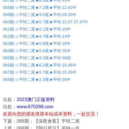
057期:☆平特二尾★6.3尾★平特:43中
058期:☆平特二尾★7.2尾★平特:12.42中
059期:☆平特二尾★9.0尾★平特:09.20中
060期:☆平特二尾★5.7尾★平特:15.07.37.47中
061期:☆平特二尾★0.1尾★平特:20中
062期:☆平特二尾★4.7尾★平特:14中
063期:☆平特二尾★0.8尾★平特:28中
064期:☆平特二尾★5.6尾★平特:35中
065期:☆平特二尾★9.3尾★平特:00错
066期:☆平特二尾★6.2尾★平特:16.46中
067期:☆平特二尾★5.7尾★平特:15.25中
068期:☆平特二尾★2.3尾★平特:00中
出处：
2023澳门正版资料
出处：
www.670288.com
欢迎向您的朋友推荐本站或本资料，一起交流！
下篇：068期：【深夜食客】平特二尾
上篇：068期：【朗日星沉】平特一肖