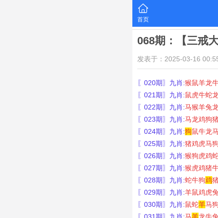
首页
068期：【三戒
发表于：2025-03-16 00:55
〖020期〗九肖:
猴鼠羊龙
〖021期〗九肖:
鼠虎牛蛇
〖022期〗九肖:
马猴羊兔
〖023期〗九肖:
马龙鸡狗
〖024期〗九肖:
狗
鼠牛龙
〖025期〗九肖:
猪鸡虎马
〖026期〗九肖:
猴狗虎鸡
〖027期〗九肖:
猴虎鸡猪
〖028期〗九肖:
蛇牛狗
鸡
〖029期〗九肖:
羊鼠鸡虎
〖030期〗九肖:
鼠蛇
羊
马
〖031期〗九肖:
马
羊
龙牛