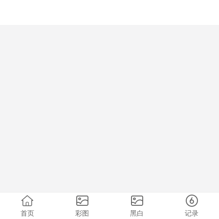
首页
彩图
黑白
记录