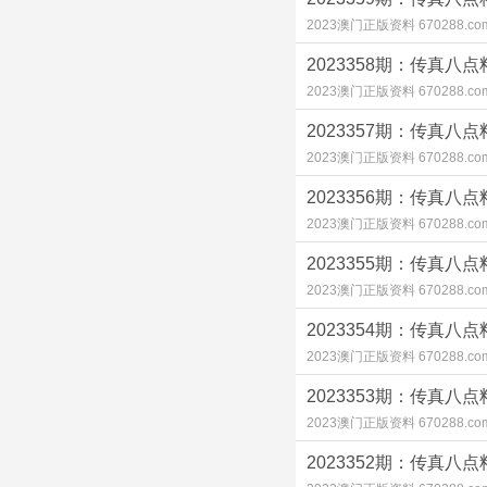
2023澳门正版资料 670288.co
2023358期：传真八点
2023澳门正版资料 670288.co
2023357期：传真八点
2023澳门正版资料 670288.co
2023356期：传真八点
2023澳门正版资料 670288.co
2023355期：传真八点
2023澳门正版资料 670288.co
2023354期：传真八点
2023澳门正版资料 670288.co
2023353期：传真八点
2023澳门正版资料 670288.co
2023352期：传真八点