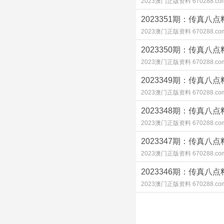
2023澳门正版资料 670288.co
2023351期：传真八点
2023澳门正版资料 670288.co
2023350期：传真八点
2023澳门正版资料 670288.co
2023349期：传真八点
2023澳门正版资料 670288.co
2023348期：传真八点
2023澳门正版资料 670288.co
2023347期：传真八点
2023澳门正版资料 670288.co
2023346期：传真八点
2023澳门正版资料 670288.co