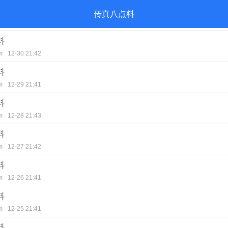
传真八点料
料
m
12-30 21:42
料
m
12-29 21:41
料
m
12-28 21:43
料
m
12-27 21:42
料
m
12-26 21:41
料
m
12-25 21:41
料