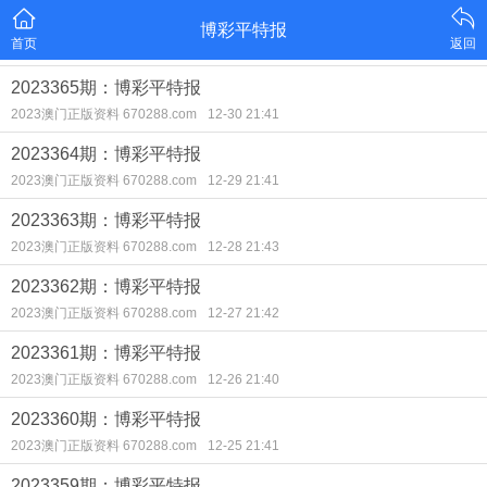
博彩平特报
首页
返回
2023365期：博彩平特报
2023澳门正版资料 670288.com
12-30 21:41
2023364期：博彩平特报
2023澳门正版资料 670288.com
12-29 21:41
2023363期：博彩平特报
2023澳门正版资料 670288.com
12-28 21:43
2023362期：博彩平特报
2023澳门正版资料 670288.com
12-27 21:42
2023361期：博彩平特报
2023澳门正版资料 670288.com
12-26 21:40
2023360期：博彩平特报
2023澳门正版资料 670288.com
12-25 21:41
2023359期：博彩平特报