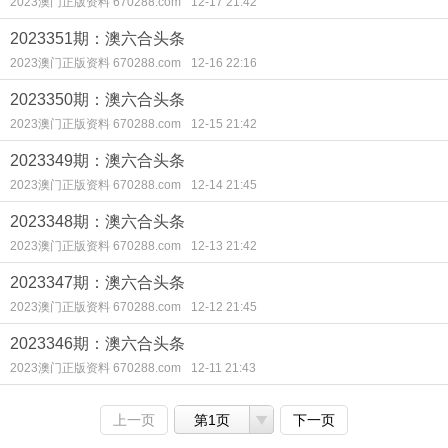
2023澳门正版资料 670288.com
12-17 21:42
2023351期：澳六合头条
2023澳门正版资料 670288.com
12-16 22:16
2023350期：澳六合头条
2023澳门正版资料 670288.com
12-15 21:42
2023349期：澳六合头条
2023澳门正版资料 670288.com
12-14 21:45
2023348期：澳六合头条
2023澳门正版资料 670288.com
12-13 21:42
2023347期：澳六合头条
2023澳门正版资料 670288.com
12-12 21:45
2023346期：澳六合头条
2023澳门正版资料 670288.com
12-11 21:43
上一页
第1页
下一页