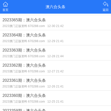
澳六合头条
首页
返回
2023365期：澳六合头条
2023澳门正版资料 670288.com
12-30 21:42
2023364期：澳六合头条
2023澳门正版资料 670288.com
12-29 21:41
2023363期：澳六合头条
2023澳门正版资料 670288.com
12-28 21:44
2023362期：澳六合头条
2023澳门正版资料 670288.com
12-27 21:42
2023361期：澳六合头条
2023澳门正版资料 670288.com
12-26 21:41
2023360期：澳六合头条
2023澳门正版资料 670288.com
12-25 21:41
2023359期：澳六合头条