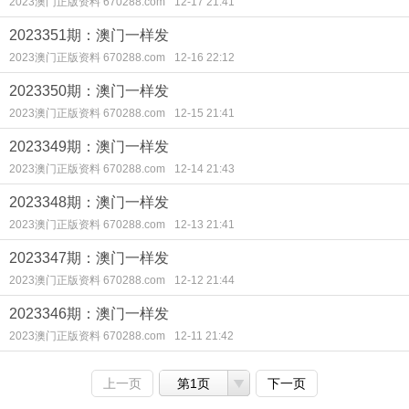
2023澳门正版资料 670288.com
12-17 21:41
2023351期：澳门一样发
2023澳门正版资料 670288.com
12-16 22:12
2023350期：澳门一样发
2023澳门正版资料 670288.com
12-15 21:41
2023349期：澳门一样发
2023澳门正版资料 670288.com
12-14 21:43
2023348期：澳门一样发
2023澳门正版资料 670288.com
12-13 21:41
2023347期：澳门一样发
2023澳门正版资料 670288.com
12-12 21:44
2023346期：澳门一样发
2023澳门正版资料 670288.com
12-11 21:42
上一页
第1页
下一页