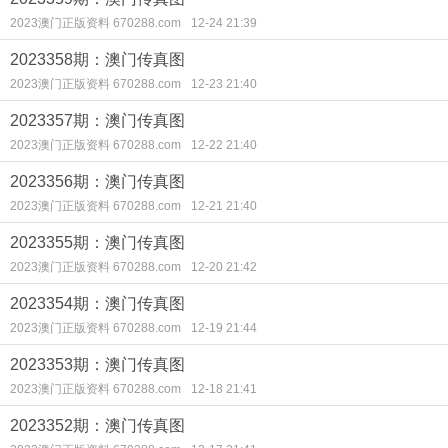
2023澳门正版资料 670288.com
12-24 21:39
2023358期：澳门传真图
2023澳门正版资料 670288.com
12-23 21:40
2023357期：澳门传真图
2023澳门正版资料 670288.com
12-22 21:40
2023356期：澳门传真图
2023澳门正版资料 670288.com
12-21 21:40
2023355期：澳门传真图
2023澳门正版资料 670288.com
12-20 21:42
2023354期：澳门传真图
2023澳门正版资料 670288.com
12-19 21:44
2023353期：澳门传真图
2023澳门正版资料 670288.com
12-18 21:41
2023352期：澳门传真图