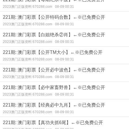
2023澳门正版资料 670288.com
08-09 00:31
221期: 澳门彩票【公开特码合数】←※已免费公开
2023澳门正版资料 670288.com
08-09 00:31
221期: 澳门彩票【白姐绝杀②肖】←※已免费公开
2023澳门正版资料 670288.com
08-09 00:31
221期: 澳门彩票【公开TM大小】←※已免费公开
2023澳门正版资料 670288.com
08-09 00:31
221期: 澳门彩票【公开必中波色】←※已免费公开
2023澳门正版资料 670288.com
08-09 00:31
221期: 澳门彩票【必中家畜野兽】←※已免费公开
2023澳门正版资料 670288.com
08-09 00:31
221期: 澳门彩票【经典必中九肖】←※已免费公开
2023澳门正版资料 670288.com
08-09 00:31
221期: 澳门彩票【真功夫抓6尾】←※已免费公开