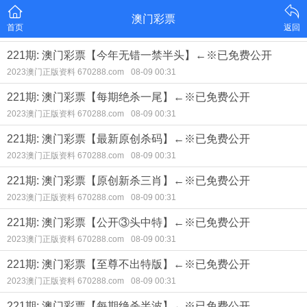
澳门彩票
首页
返回
221期: 澳门彩票【今年无错一禁半头】←※已免费公开
2023澳门正版资料 670288.com
08-09 00:31
221期: 澳门彩票【每期绝杀一尾】←※已免费公开
2023澳门正版资料 670288.com
08-09 00:31
221期: 澳门彩票【最新原创杀码】←※已免费公开
2023澳门正版资料 670288.com
08-09 00:31
221期: 澳门彩票【原创新杀三肖】←※已免费公开
2023澳门正版资料 670288.com
08-09 00:31
221期: 澳门彩票【公开③头中特】←※已免费公开
2023澳门正版资料 670288.com
08-09 00:31
221期: 澳门彩票【至尊不出特版】←※已免费公开
2023澳门正版资料 670288.com
08-09 00:31
221期: 澳门彩票【每期绝杀半波】←※已免费公开