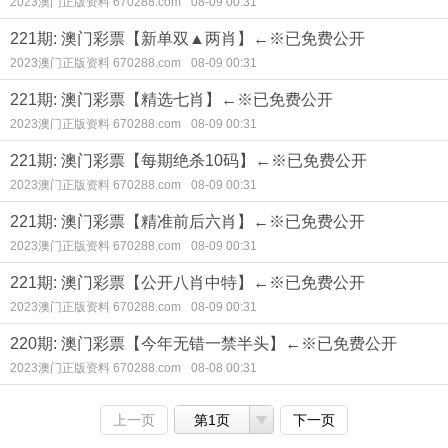
2023澳门正版资料 670288.com
08-09 00:31
221期: 澳门彩票【新单双▲两肖】←※已免费公开
2023澳门正版资料 670288.com
08-09 00:31
221期: 澳门彩票【精选七肖】←※已免费公开
2023澳门正版资料 670288.com
08-09 00:31
221期: 澳门彩票【每期绝杀10码】←※已免费公开
2023澳门正版资料 670288.com
08-09 00:31
221期: 澳门彩票【精准前后六肖】←※已免费公开
2023澳门正版资料 670288.com
08-09 00:31
221期: 澳门彩票【公开八肖中特】←※已免费公开
2023澳门正版资料 670288.com
08-09 00:31
220期: 澳门彩票【今年无错一禁半头】←※已免费公开
2023澳门正版资料 670288.com
08-08 00:31
上一页
第1页
下一页