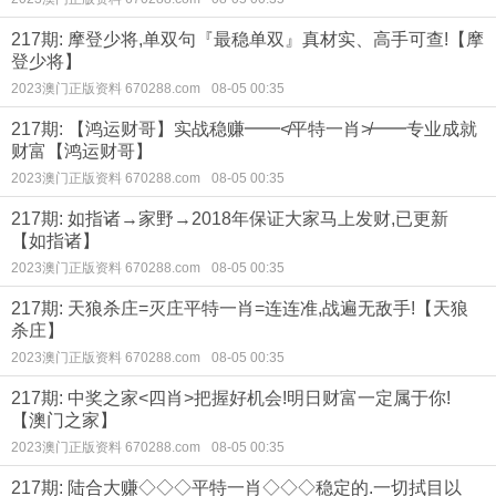
217期: 摩登少将,单双句『最稳单双』真材实、高手可查!【摩
登少将】
2023澳门正版资料 670288.com
08-05 00:35
217期: 【鸿运财哥】实战稳赚━━≮平特一肖≯━━专业成就
财富【鸿运财哥】
2023澳门正版资料 670288.com
08-05 00:35
217期: 如指诸→家野→2018年保证大家马上发财,已更新
【如指诸】
2023澳门正版资料 670288.com
08-05 00:35
217期: 天狼杀庄=灭庄平特一肖=连连准,战遍无敌手!【天狼
杀庄】
2023澳门正版资料 670288.com
08-05 00:35
217期: 中奖之家<四肖>把握好机会!明日财富一定属于你!
【澳门之家】
2023澳门正版资料 670288.com
08-05 00:35
217期: 陆合大赚◇◇◇平特一肖◇◇◇稳定的.一切拭目以