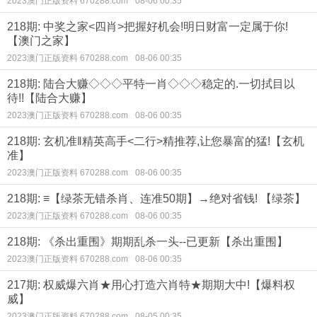
2023澳门正版资料 670288.com
08-06 00:35
218期: 中奖之家<四肖>把握好机会!明日财富一定属于你!
【澳门之家】
2023澳门正版资料 670288.com
08-06 00:35
218期: 陆合大赚◇◇◇平特一肖◇◇◇稳定的.一切拭目以
待!!【陆合大赚】
2023澳门正版资料 670288.com
08-06 00:35
218期: 玄机准‖精英高手<二行>精推荐,让您暴富的猛!【玄机
准】
2023澳门正版资料 670288.com
08-06 00:35
218期: ≡【绿茶无错杀肖、连准50期】→绝对省钱! 【绿茶】
2023澳门正版资料 670288.com
08-06 00:35
218期: 《杀出重围》期期乱杀一头--已更新【杀出重围】
2023澳门正版资料 670288.com
08-06 00:35
217期: 权威爆六肖★用心打造六肖特★期期大中!【爆料权
威】
2023澳门正版资料 670288.com
08-05 00:35