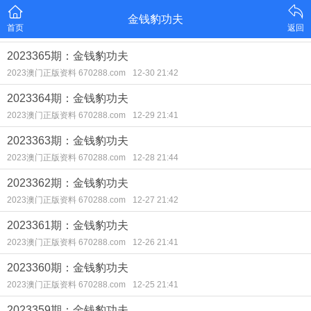
金钱豹功夫
首页
返回
2023365期：金钱豹功夫
2023澳门正版资料 670288.com
12-30 21:42
2023364期：金钱豹功夫
2023澳门正版资料 670288.com
12-29 21:41
2023363期：金钱豹功夫
2023澳门正版资料 670288.com
12-28 21:44
2023362期：金钱豹功夫
2023澳门正版资料 670288.com
12-27 21:42
2023361期：金钱豹功夫
2023澳门正版资料 670288.com
12-26 21:41
2023360期：金钱豹功夫
2023澳门正版资料 670288.com
12-25 21:41
2023359期：金钱豹功夫