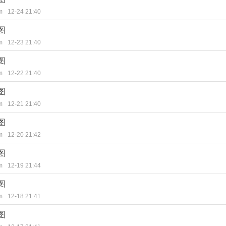
m
12-24 21:40
图
m
12-23 21:40
图
m
12-22 21:40
图
m
12-21 21:40
图
m
12-20 21:42
图
m
12-19 21:44
图
m
12-18 21:41
图