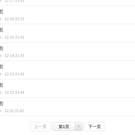
m
12-17 21:41
图
m
12-16 22:12
图
m
12-15 21:41
图
m
12-14 21:43
图
m
12-13 21:41
图
m
12-12 21:44
图
m
12-11 21:42
上一页
第1页
下一页